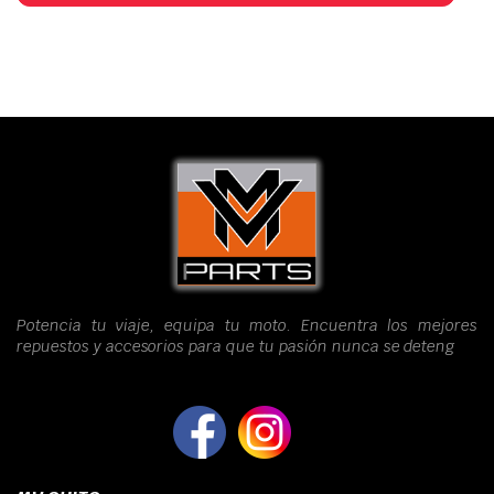
Potencia tu viaje, equipa tu moto. Encuentra los mejores
repuestos y accesorios para que tu pasión nunca se deteng