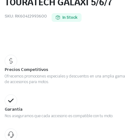
TOURATECH GALAXI 5/6/7
SKU:
RK60412993600
In Stock
Precios Competitivos
Ofrecemos promociones especiales y descuentos en una amplia gama
de accesorios para motos.
Garantía
Nos aseguramos que cada accesorio es compatible con tu moto.