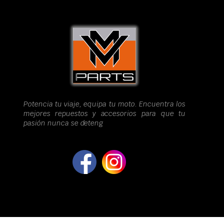
Potencia tu viaje, equipa tu moto. Encuentra los
mejores repuestos y accesorios para que tu
pasión nunca se deteng