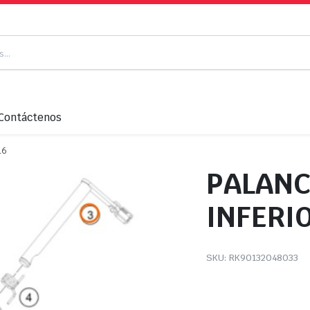
Contáctenos
16
PALANC
INFERIO
SKU:
RK90132048033