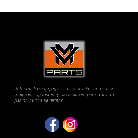
Potencia tu viaje, equipa tu moto. Encuentra los
mejores repuestos y accesorios para que tu
pasión nunca se deteng